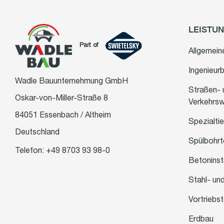
LEISTU
Part of
Allgemein
Ingenieur
Wadle Bauunternehmung GmbH
Straßen- 
Oskar-von-Miller-Straße 8
Verkehrs
84051 Essenbach / Altheim
Spezialti
Deutschland
Spülbohrt
Telefon: +49 8703 93 98-0
Betonins
Stahl- un
Vortriebs
Erdbau