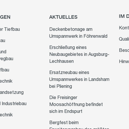
IM 
NGEN
AKTUELLES
Kont
er Tiefbau
Deckenbetonage am
Umspannwerk in Föhrenwald
Quali
bau
Erschließung eines
Besc
und
Neubaugebietes in Augsburg-
wegbau
Lechhausen
Hinw
efbau
Ersatzneubau eines
Umspannwerkes in Landsham
echnik
bei Pliening
tandsetzung
Die Freisinger
d Industriebau
Moosachöffnung befindet
sich im Endspurt
technik
Bergfest beim