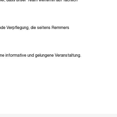
i, dass unser Team weiterhin auf fachlich
nde Verpflegung, die seitens Remmers
ine informative und gelungene Veranstaltung.